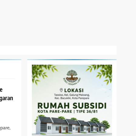
e
ggaran
pare,