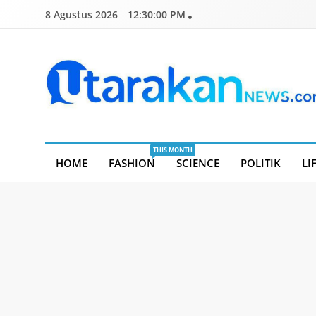
Skip
8 Agustus 2026
12:30:01 PM
to
content
Utarakannews.com
Terkini Dalam Genggaman
THIS MONTH
HOME
FASHION
SCIENCE
POLITIK
LI