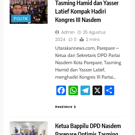
Tasming Hamid dan Yasser
Latief Kompak Hadiri
POLITIK
Kongres III Nasdem
Admin
25 Agustus
2024
0
2 mins
Utarakannews.com, Parepare –
Ketua dan Sekretaris DPD Partai
Nasdem Kota Parepare, Tasming
Hamid dan Yasser Latief,
menghadiri Kongres III Partai…
Facebook
WhatsApp
Telegram
X
Shar
Read More
Ketua Bappilu DPD Nasdem
Parepare Optimis Tasming