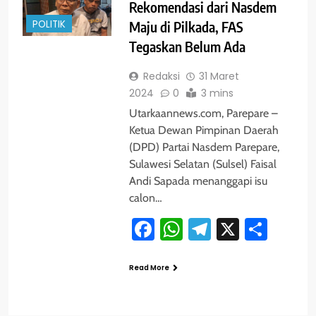
Rekomendasi dari Nasdem
POLITIK
Maju di Pilkada, FAS
Tegaskan Belum Ada
Redaksi
31 Maret
2024
0
3 mins
Utarkaannews.com, Parepare –
Ketua Dewan Pimpinan Daerah
(DPD) Partai Nasdem Parepare,
Sulawesi Selatan (Sulsel) Faisal
Andi Sapada menanggapi isu
calon…
Facebook
WhatsApp
Telegram
X
Shar
Read More