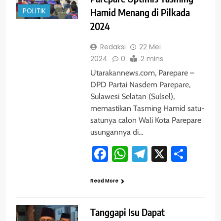
POLITIK
Hamid Menang di Pilkada
2024
Redaksi
22 Mei
2024
0
2 mins
Utarakannews.com, Parepare –
DPD Partai Nasdem Parepare,
Sulawesi Selatan (Sulsel),
memastikan Tasming Hamid satu-
satunya calon Wali Kota Parepare
usungannya di…
Facebook
WhatsApp
Telegram
X
Shar
Read More
Tanggapi Isu Dapat