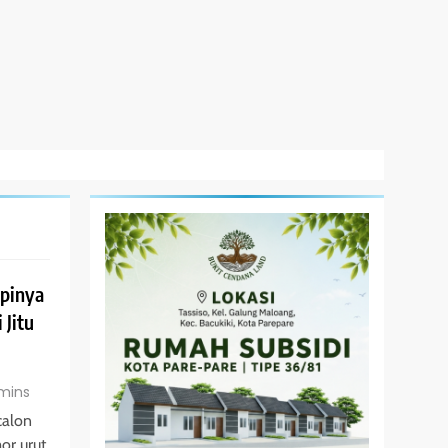
epinya
 Jitu
mins
calon
or urut