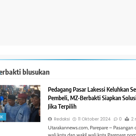
erbakti blusukan
Pedagang Pasar Lakessi Keluhkan S
Pembeli, MZ-Berbakti Siapkan Solusi
Jika Terpilih
IK
Redaksi
11 Oktober 2024
0
2 
Utarakannews.com, Parepare – Pasangan 
wali kota dan wakil wali kota Parepare nom