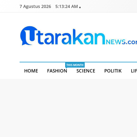
Skip
7 Agustus 2026
5:13:24 AM
to
content
Utarakannews.com
Terkini Dalam Genggaman
THIS MONTH
HOME
FASHION
SCIENCE
POLITIK
LI