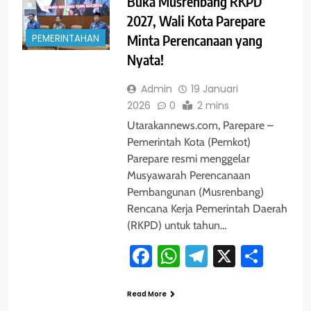
Buka Musrenbang RKPD
2027, Wali Kota Parepare
PEMERINTAHAN
Minta Perencanaan yang
Nyata!
Admin
19 Januari
2026
0
2 mins
Utarakannews.com, Parepare –
Pemerintah Kota (Pemkot)
Parepare resmi menggelar
Musyawarah Perencanaan
Pembangunan (Musrenbang)
Rencana Kerja Pemerintah Daerah
(RKPD) untuk tahun…
Facebook
WhatsApp
Telegram
X
Shar
Read More