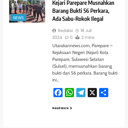
Kejari Parepare Musnahkan
Barang Bukti 56 Perkara,
NEWS
Ada Sabu-Rokok Ilegal
Redaksi
18 Juli
2024
0
2 mins
Utarakannews.com, Parepare –
Kejaksaan Negeri (Kejari) Kota
Parepare, Sulawesi Selatan
(Sulsel), memusnahkan barang
bukti dari 56 perkara. Barang bukti
ini…
Facebook
WhatsApp
Telegram
X
Shar
Read More