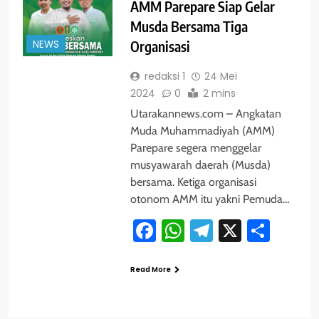
AMM Parepare Siap Gelar
Musda Bersama Tiga
NEWS
Organisasi
redaksi 1
24 Mei
2024
0
2 mins
Utarakannews.com – Angkatan
Muda Muhammadiyah (AMM)
Parepare segera menggelar
musyawarah daerah (Musda)
bersama. Ketiga organisasi
otonom AMM itu yakni Pemuda…
Facebook
WhatsApp
Telegram
X
Shar
Read More