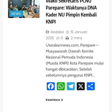
Wakil Sekretaris PCNU
Parepare: Waktunya DNA
NEWS
Kader NU Pimpin Kembali
KNPI
Redaksi
15 Januari
2025
0
2 mins
Utarakannews.com, Parepare –
Musyawarah Daerah Komite
Nasional Pemuda Indonesia
(Musda KNPI) Kota Parepare mulai
hangat dibicarakan. Setelah
sebelumnya pengurus KNPI…
Facebook
WhatsApp
Telegram
X
Shar
Read More