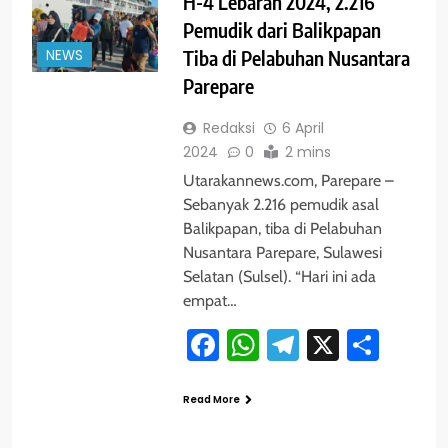
H-4 Lebaran 2024, 2.216
Pemudik dari Balikpapan
NEWS
Tiba di Pelabuhan Nusantara
Parepare
Redaksi
6 April
2024
0
2 mins
Utarakannews.com, Parepare –
Sebanyak 2.216 pemudik asal
Balikpapan, tiba di Pelabuhan
Nusantara Parepare, Sulawesi
Selatan (Sulsel). “Hari ini ada
empat…
Facebook
WhatsApp
Telegram
X
Shar
Read More