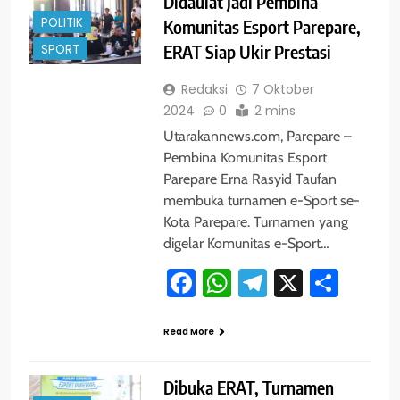
Didaulat Jadi Pembina
POLITIK
Komunitas Esport Parepare,
SPORT
ERAT Siap Ukir Prestasi
Redaksi
7 Oktober
2024
0
2 mins
Utarakannews.com, Parepare –
Pembina Komunitas Esport
Parepare Erna Rasyid Taufan
membuka turnamen e-Sport se-
Kota Parepare. Turnamen yang
digelar Komunitas e-Sport…
Facebook
WhatsApp
Telegram
X
Shar
Read More
Dibuka ERAT, Turnamen