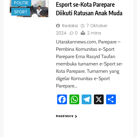
POLITIK
Esport se-Kota Parepare
SPORT
Diikuti Ratusan Anak Muda
Redaksi
7 Oktober
2024
0
2 mins
Utarakannews.com, Parepare –
Pembina Komunitas e-Sport
Parepare Erna Rasyid Taufan
membuka turnamen e-Sport se-
Kota Parepare. Turnamen yang
digelar Komunitas e-Sport
Parepare…
Facebook
WhatsApp
Telegram
X
Shar
Read More