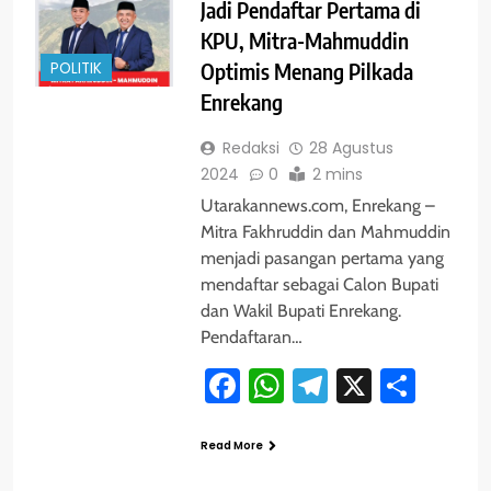
Jadi Pendaftar Pertama di
KPU, Mitra-Mahmuddin
POLITIK
Optimis Menang Pilkada
Enrekang
Redaksi
28 Agustus
2024
0
2 mins
Utarakannews.com, Enrekang –
Mitra Fakhruddin dan Mahmuddin
menjadi pasangan pertama yang
mendaftar sebagai Calon Bupati
dan Wakil Bupati Enrekang.
Pendaftaran…
Facebook
WhatsApp
Telegram
X
Shar
Read More