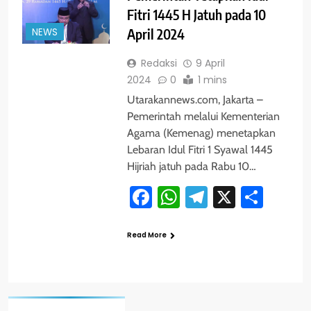
Fitri 1445 H Jatuh pada 10
NEWS
April 2024
Redaksi
9 April
2024
0
1 mins
Utarakannews.com, Jakarta –
Pemerintah melalui Kementerian
Agama (Kemenag) menetapkan
Lebaran Idul Fitri 1 Syawal 1445
Hijriah jatuh pada Rabu 10…
Facebook
WhatsApp
Telegram
X
Shar
Read More