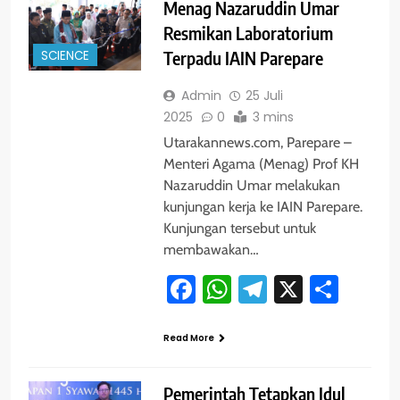
Menag Nazaruddin Umar
Resmikan Laboratorium
SCIENCE
Terpadu IAIN Parepare
Admin
25 Juli
2025
0
3 mins
Utarakannews.com, Parepare –
Menteri Agama (Menag) Prof KH
Nazaruddin Umar melakukan
kunjungan kerja ke IAIN Parepare.
Kunjungan tersebut untuk
membawakan…
Facebook
WhatsApp
Telegram
X
Shar
Read More
Pemerintah Tetapkan Idul