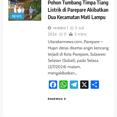
Pohon Tumbang Timpa Tiang
Listrik di Parepare Akibatkan
NEWS
Dua Kecamatan Mati Lampu
redaksi 1
3 Juli
2024
0
2 mins
Utarakannews.com, Parepare –
Hujan deras disertai angin kencang
terjadi di Kota Parepare, Sulawesi
Selatan (Sulsel), pada Selasa
(2/7/2024) malam,
mengakibatkan…
Facebook
WhatsApp
Telegram
X
Shar
Read More