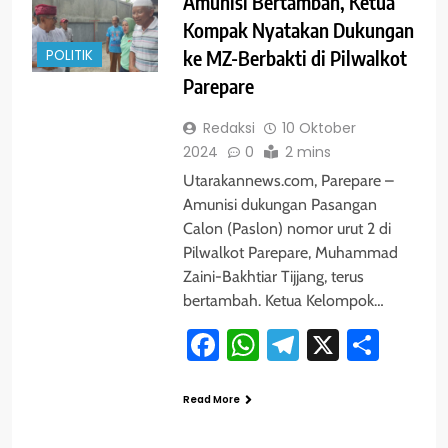
Amunisi Bertambah, Ketua
Kompak Nyatakan Dukungan
POLITIK
ke MZ-Berbakti di Pilwalkot
Parepare
Redaksi
10 Oktober
2024
0
2 mins
Utarakannews.com, Parepare –
Amunisi dukungan Pasangan
Calon (Paslon) nomor urut 2 di
Pilwalkot Parepare, Muhammad
Zaini-Bakhtiar Tijjang, terus
bertambah. Ketua Kelompok…
Facebook
WhatsApp
Telegram
X
Shar
Read More