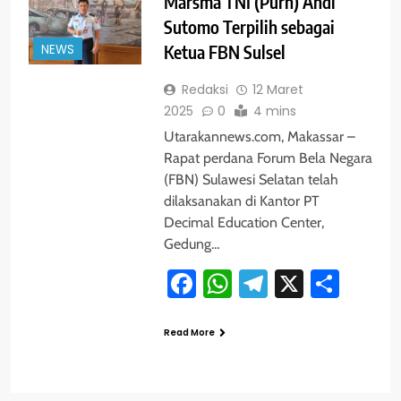
Marsma TNI (Purn) Andi
Sutomo Terpilih sebagai
NEWS
Ketua FBN Sulsel
Redaksi
12 Maret
2025
0
4 mins
Utarakannews.com, Makassar –
Rapat perdana Forum Bela Negara
(FBN) Sulawesi Selatan telah
dilaksanakan di Kantor PT
Decimal Education Center,
Gedung…
Facebook
WhatsApp
Telegram
X
Shar
Read More