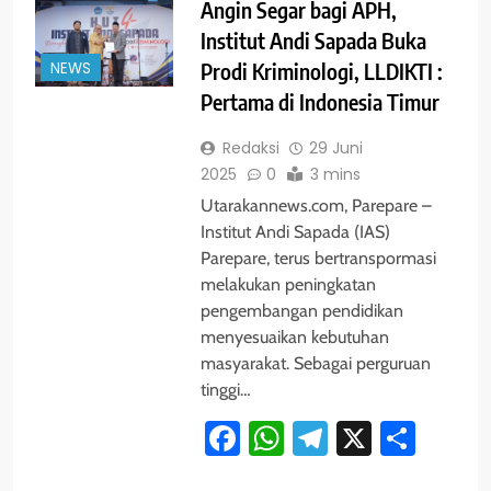
Angin Segar bagi APH,
Institut Andi Sapada Buka
NEWS
Prodi Kriminologi, LLDIKTI :
Pertama di Indonesia Timur
Redaksi
29 Juni
2025
0
3 mins
Utarakannews.com, Parepare –
Institut Andi Sapada (IAS)
Parepare, terus bertranspormasi
melakukan peningkatan
pengembangan pendidikan
menyesuaikan kebutuhan
masyarakat. Sebagai perguruan
tinggi…
Facebook
WhatsApp
Telegram
X
Shar