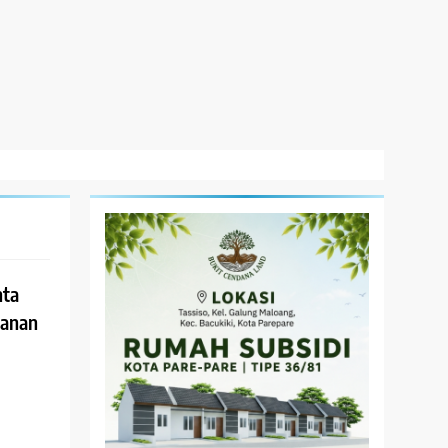
nta
yanan