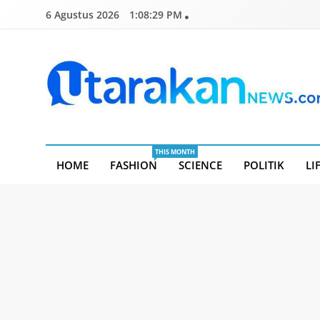
Skip
6 Agustus 2026
1:08:30 PM
to
content
Utarakannews.com
Terkini Dalam Genggaman
THIS MONTH
HOME
FASHION
SCIENCE
POLITIK
LI