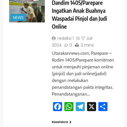
Dandim 1405/Parepare
Ingatkan Anak Buahnya
NEWS
Waspadai Pinjol dan Judi
Online
redaksi 1
17 Juli
2024
0
2 mins
Utarakannews.com, Parepare –
Kodim 1405/Parepare komitmen
untuk menjauhi pinjaman online
(pinjol) dan judi online(judol)
dengan melakukan
penandatangan pakta integritas.
Penandatanganan…
Facebook
WhatsApp
Telegram
X
Shar
Read More