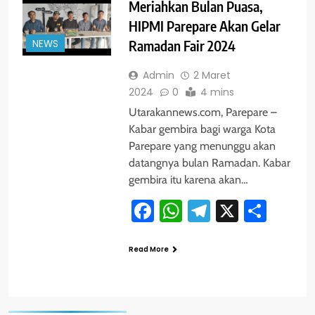
Meriahkan Bulan Puasa,
HIPMI Parepare Akan Gelar
NEWS
Ramadan Fair 2024
Admin
2 Maret
2024
0
4 mins
Utarakannews.com, Parepare –
Kabar gembira bagi warga Kota
Parepare yang menunggu akan
datangnya bulan Ramadan. Kabar
gembira itu karena akan…
Facebook
WhatsApp
Telegram
X
Shar
Read More