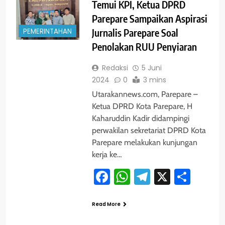
Temui KPI, Ketua DPRD
Parepare Sampaikan Aspirasi
PEMERINTAHAN
Jurnalis Parepare Soal
Penolakan RUU Penyiaran
Redaksi
5 Juni
2024
0
3 mins
Utarakannews.com, Parepare –
Ketua DPRD Kota Parepare, H
Kaharuddin Kadir didampingi
perwakilan sekretariat DPRD Kota
Parepare melakukan kunjungan
kerja ke…
Facebook
WhatsApp
Telegram
X
Shar
Read More