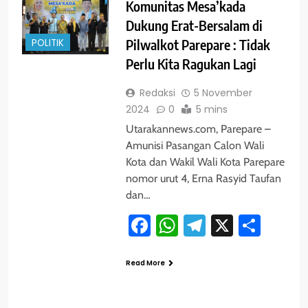
Komunitas Mesa’kada
Dukung Erat-Bersalam di
POLITIK
Pilwalkot Parepare : Tidak
Perlu Kita Ragukan Lagi
Redaksi
5 November
2024
0
5 mins
Utarakannews.com, Parepare –
Amunisi Pasangan Calon Wali
Kota dan Wakil Wali Kota Parepare
nomor urut 4, Erna Rasyid Taufan
dan…
Facebook
WhatsApp
Telegram
X
Shar
Read More