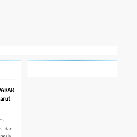
 PAKAR
arut
ns
si dan
nesia