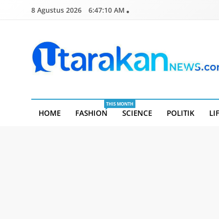
Skip
8 Agustus 2026
6:47:10 AM
to
content
Utarakannews.com
Terkini Dalam Genggaman
THIS MONTH
HOME
FASHION
SCIENCE
POLITIK
LI