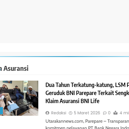
m Asuransi
Dua Tahun Terkatung-katung, LSM
Geruduk BNI Parepare Terkait Sengk
Klaim Asuransi BNI Life
S
Redaksi
5 Maret 2026
0
4 mi
Utarakannews.com, Parepare – Transparan
komitmen pelayanan PT Bank Negara Indo