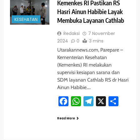
Kemenkes RI Pastikan RS
Hasri Ainun Habibie Layak
KESEHATAN
Membuka Layanan Cathlab
Redaksi
7 November
2024
0
3 mins
Utarakannews.com, Parepare –
Kementerian Kesehatan
(Kemenkes) RI melakukan
supervisi kesiapan sarana dan
SDM layanan Cathlab RS dr Hasri
Ainun Habibie….
Facebook
WhatsApp
Telegram
X
Shar
Read More