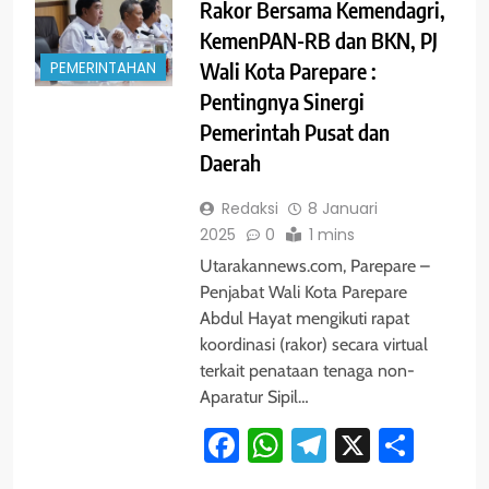
Rakor Bersama Kemendagri,
KemenPAN-RB dan BKN, PJ
PEMERINTAHAN
Wali Kota Parepare :
Pentingnya Sinergi
Pemerintah Pusat dan
Daerah
Redaksi
8 Januari
2025
0
1 mins
Utarakannews.com, Parepare –
Penjabat Wali Kota Parepare
Abdul Hayat mengikuti rapat
koordinasi (rakor) secara virtual
terkait penataan tenaga non-
Aparatur Sipil…
Facebook
WhatsApp
Telegram
X
Shar