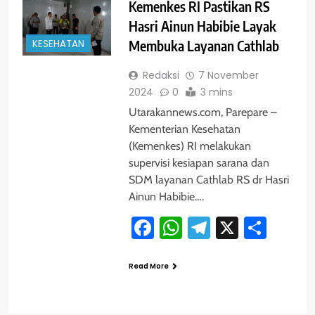
Kemenkes RI Pastikan RS
Hasri Ainun Habibie Layak
KESEHATAN
Membuka Layanan Cathlab
Redaksi
7 November
2024
0
3 mins
Utarakannews.com, Parepare –
Kementerian Kesehatan
(Kemenkes) RI melakukan
supervisi kesiapan sarana dan
SDM layanan Cathlab RS dr Hasri
Ainun Habibie….
Facebook
WhatsApp
Telegram
X
Shar
Read More