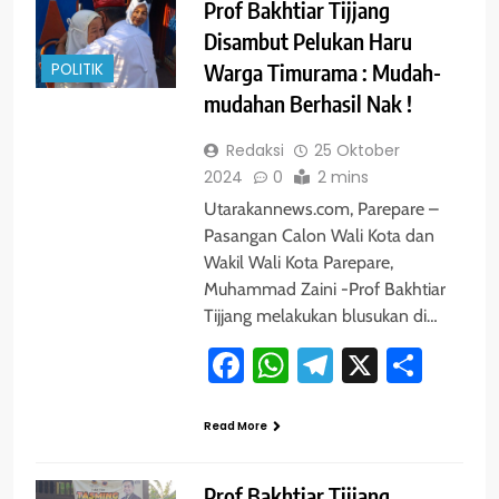
Prof Bakhtiar Tijjang
Disambut Pelukan Haru
POLITIK
Warga Timurama : Mudah-
mudahan Berhasil Nak !
Redaksi
25 Oktober
2024
0
2 mins
Utarakannews.com, Parepare –
Pasangan Calon Wali Kota dan
Wakil Wali Kota Parepare,
Muhammad Zaini -Prof Bakhtiar
Tijjang melakukan blusukan di…
Facebook
WhatsApp
Telegram
X
Shar
Read More
Prof Bakhtiar Tijjang