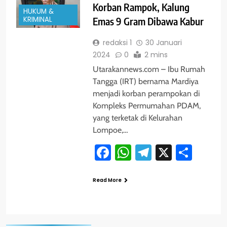
Korban Rampok, Kalung
HUKUM &
KRIMINAL
Emas 9 Gram Dibawa Kabur
redaksi 1
30 Januari
2024
0
2 mins
Utarakannews.com – Ibu Rumah
Tangga (IRT) bernama Mardiya
menjadi korban perampokan di
Kompleks Permumahan PDAM,
yang terketak di Kelurahan
Lompoe,…
Facebook
WhatsApp
Telegram
X
Shar
Read More