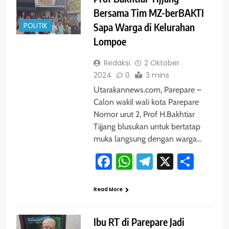
Bersama Tim MZ-berBAKTI
POLITIK
Sapa Warga di Kelurahan
Lompoe
Redaksi
2 Oktober
2024
0
3 mins
Utarakannews.com, Parepare –
Calon wakil wali kota Parepare
Nomor urut 2, Prof H.Bakhtiar
Tijjang blusukan untuk bertatap
muka langsung dengan warga…
Facebook
WhatsApp
Telegram
X
Shar
Read More
Ibu RT di Parepare Jadi