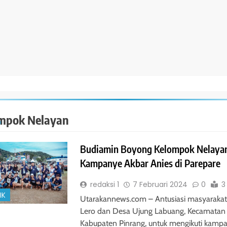
mpok Nelayan
Budiamin Boyong Kelompok Nelayan
Kampanye Akbar Anies di Parepare
redaksi 1
7 Februari 2024
0
3
IK
Utarakannews.com – Antusiasi masyaraka
Lero dan Desa Ujung Labuang, Kecamatan
Kabupaten Pinrang, untuk mengikuti kamp