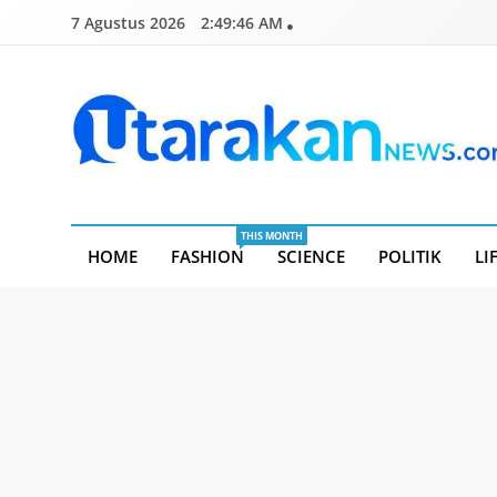
Skip
7 Agustus 2026
2:49:47 AM
to
content
Utarakannews.com
Terkini Dalam Genggaman
THIS MONTH
HOME
FASHION
SCIENCE
POLITIK
LI