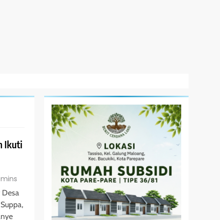
 Ikuti
 mins
t Desa
 Suppa,
anye