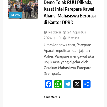
Demo Tolak RUU Pilkada,
Kasat Intel Parepare Kawal
NEWS
Aliansi Mahasiswa Berorasi
di Kantor DPRD
Redaksi
24 Agustus
2024
0
2 mins
Utarakannews.com, Parepare –
Aparat kepolisian dari jajaran
Polres Parepare mengawal aksi
unjuk rasa yang digelar oleh
Gerakan Mahasiswa Parepare
(Gempar)…
Facebook
WhatsApp
Telegram
X
Shar
Read More