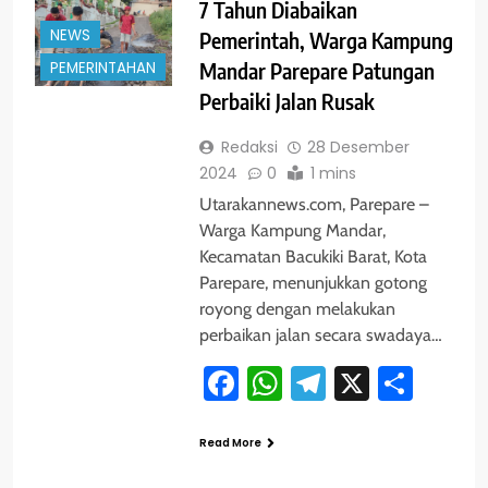
7 Tahun Diabaikan
NEWS
Pemerintah, Warga Kampung
PEMERINTAHAN
Mandar Parepare Patungan
Perbaiki Jalan Rusak
Redaksi
28 Desember
2024
0
1 mins
Utarakannews.com, Parepare –
Warga Kampung Mandar,
Kecamatan Bacukiki Barat, Kota
Parepare, menunjukkan gotong
royong dengan melakukan
perbaikan jalan secara swadaya…
Facebook
WhatsApp
Telegram
X
Shar
Read More