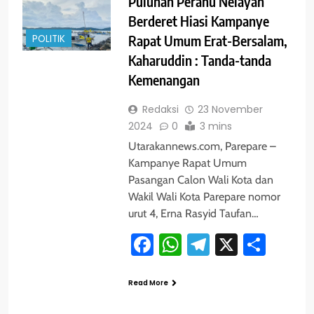
Puluhan Perahu Nelayan
Berderet Hiasi Kampanye
POLITIK
Rapat Umum Erat-Bersalam,
Kaharuddin : Tanda-tanda
Kemenangan
Redaksi
23 November
2024
0
3 mins
Utarakannews.com, Parepare –
Kampanye Rapat Umum
Pasangan Calon Wali Kota dan
Wakil Wali Kota Parepare nomor
urut 4, Erna Rasyid Taufan…
Facebook
WhatsApp
Telegram
X
Shar
Read More