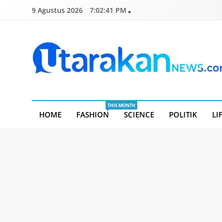
Skip
9 Agustus 2026
7:02:41 PM
to
content
Utarakannews.com
Terkini Dalam Genggaman
THIS MONTH
HOME
FASHION
SCIENCE
POLITIK
LI