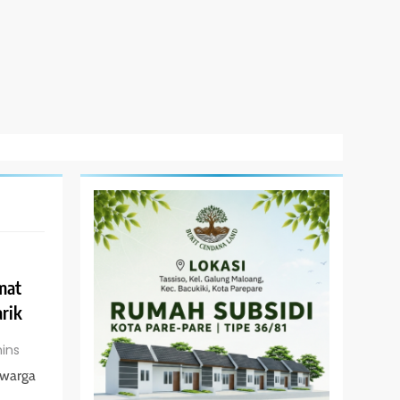
mat
rik
ins
 warga