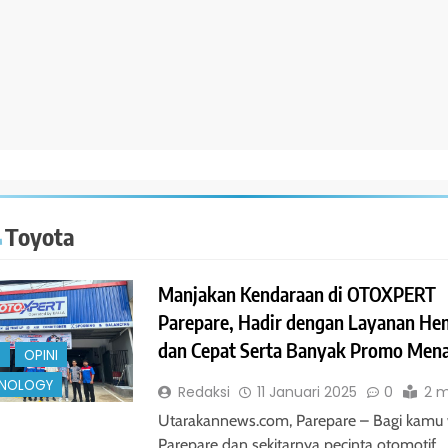
a Toyota
Manjakan Kendaraan di OTOXPERT
Parepare, Hadir dengan Layanan He
dan Cepat Serta Banyak Promo Mena
S
OPINI
NOLOGY
Redaksi
11 Januari 2025
0
2 m
Utarakannews.com, Parepare – Bagi kamu
Parepare dan sekitarnya pecinta otomotif