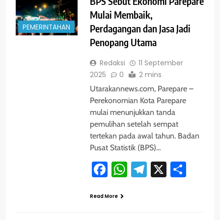
BPS Sebut Ekonomi Parepare
Mulai Membaik,
PEMERINTAHAN
Perdagangan dan Jasa Jadi
Penopang Utama
Redaksi
11 September
2025
0
2 mins
Utarakannews.com, Parepare –
Perekonomian Kota Parepare
mulai menunjukkan tanda
pemulihan setelah sempat
tertekan pada awal tahun. Badan
Pusat Statistik (BPS)…
Facebook
WhatsApp
Telegram
X
Shar
Read More