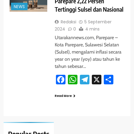
Parepare 2,22 Persen
NEWS
Tertinggi Sulsel dan Nasional
Redaksi
5 September
2024
0
4 mins
Utarakannews.com, Parepare –
Kota Parepare, Sulawesi Selatan
(Sulsel), mengalami inflasi secara
year on year (yoy) atau tahun ke
tahun sebesar…
Facebook
WhatsApp
Telegram
X
Shar
Read More
Popular
Posts