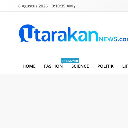
Skip
8 Agustus 2026
9:10:36 AM
to
content
Utarakannews.com
Terkini Dalam Genggaman
THIS MONTH
HOME
FASHION
SCIENCE
POLITIK
LI