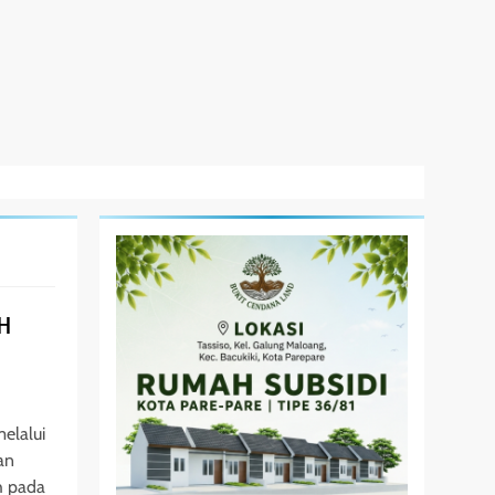
 H
elalui
an
uh pada