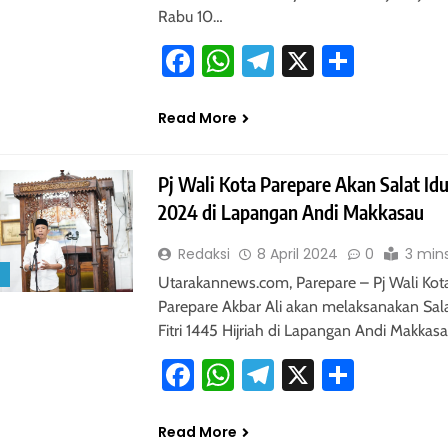
Rabu 10…
Facebook
WhatsApp
Telegram
X
Share
Read More
Pj Wali Kota Parepare Akan Salat Idul
2024 di Lapangan Andi Makkasau
Redaksi
8 April 2024
0
3 min
S
Utarakannews.com, Parepare – Pj Wali Kot
Parepare Akbar Ali akan melaksanakan Sala
Fitri 1445 Hijriah di Lapangan Andi Makkas
Facebook
WhatsApp
Telegram
X
Share
Read More