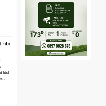
 Fitri
s
a
t Idul
au….