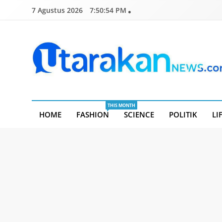
Skip
7 Agustus 2026
7:50:55 PM
to
content
Utarakannews.com
Terkini Dalam Genggaman
THIS MONTH
HOME
FASHION
SCIENCE
POLITIK
LI