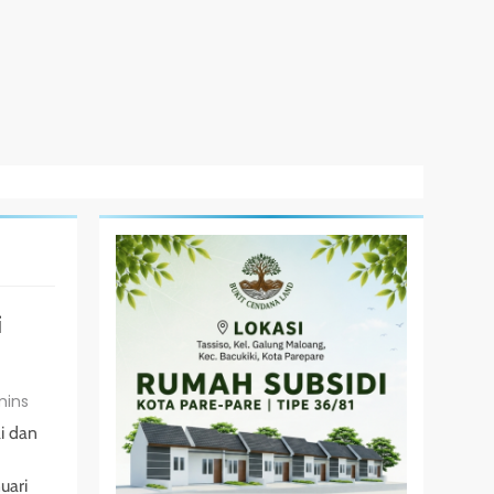
i
mins
i dan
uari