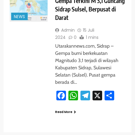
Gempa Terkini M 3,1 Guncang
Sidrap Sulsel, Berpusat di
NEWS
Darat
Admin
15 Juli
2024
0
1 mins
Utarakannews.com, Sidrap –
Gempa bumi berkekuatan
Magnitudo 3,1 terjadi di wilayah
Kabupaten Sidrap, Sulawesi
Selatan (Sulsel). Pusat gempa
berada di…
Facebook
WhatsApp
Telegram
X
Shar
Read More