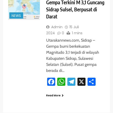
Gempa Terkini M 3,1 Guncang
Sidrap Sulsel, Berpusat di
NEWS
Darat
Admin
15 Juli
2024
0
1 mins
Utarakannews.com, Sidrap –
Gempa bumi berkekuatan
Magnitudo 3,1 terjadi di wilayah
Kabupaten Sidrap, Sulawesi
Selatan (Sulsel). Pusat gempa
berada di…
Facebook
WhatsApp
Telegram
X
Shar
Read More