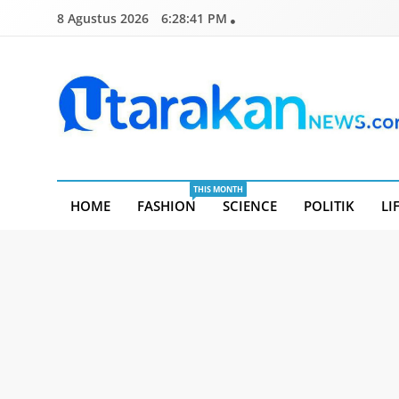
Skip
8 Agustus 2026
6:28:41 PM
to
content
Utarakannews.com
Terkini Dalam Genggaman
THIS MONTH
HOME
FASHION
SCIENCE
POLITIK
LI