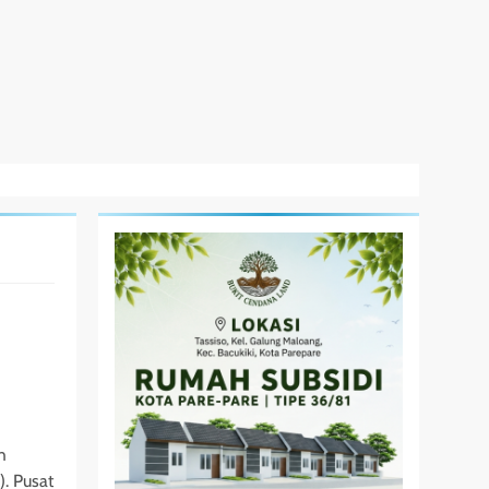
h
). Pusat