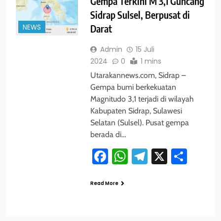
Gempa Terkini M 3,1 Guncang
Sidrap Sulsel, Berpusat di
NEWS
Darat
Admin
15 Juli
2024
0
1 mins
Utarakannews.com, Sidrap –
Gempa bumi berkekuatan
Magnitudo 3,1 terjadi di wilayah
Kabupaten Sidrap, Sulawesi
Selatan (Sulsel). Pusat gempa
berada di…
Facebook
WhatsApp
Telegram
X
Shar
Read More