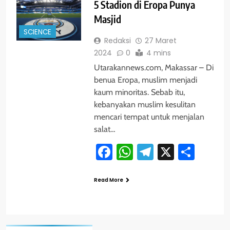
5 Stadion di Eropa Punya
Masjid
SCIENCE
Redaksi
27 Maret
2024
0
4 mins
Utarakannews.com, Makassar – Di
benua Eropa, muslim menjadi
kaum minoritas. Sebab itu,
kebanyakan muslim kesulitan
mencari tempat untuk menjalan
salat…
Facebook
WhatsApp
Telegram
X
Shar
Read More