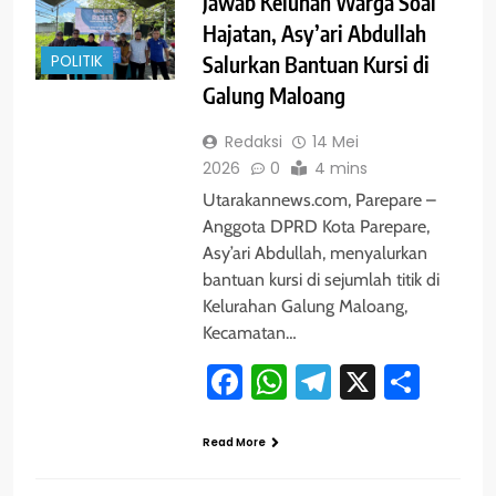
Jawab Keluhan Warga Soal
Hajatan, Asy’ari Abdullah
POLITIK
Salurkan Bantuan Kursi di
Galung Maloang
Redaksi
14 Mei
2026
0
4 mins
Utarakannews.com, Parepare –
Anggota DPRD Kota Parepare,
Asy’ari Abdullah, menyalurkan
bantuan kursi di sejumlah titik di
Kelurahan Galung Maloang,
Kecamatan…
Facebook
WhatsApp
Telegram
X
Shar
Read More