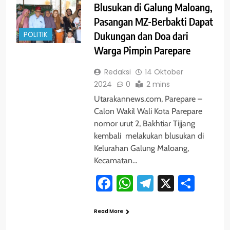
Blusukan di Galung Maloang,
Pasangan MZ-Berbakti Dapat
POLITIK
Dukungan dan Doa dari
Warga Pimpin Parepare
Redaksi
14 Oktober
2024
0
2 mins
Utarakannews.com, Parepare –
Calon Wakil Wali Kota Parepare
nomor urut 2, Bakhtiar Tijjang
kembali melakukan blusukan di
Kelurahan Galung Maloang,
Kecamatan…
Facebook
WhatsApp
Telegram
X
Shar
Read More