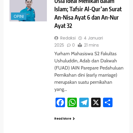
Usia Ideal Menikah dalam
Islam; Tafsir Al-Qur’an Surat
OPINI
An-Nisa Ayat 6 dan An-Nur
Ayat 32
Redaksi
4 Januari
2025
0
21 mins
Yurham Mahasiswa S2 Fakultas
Ushuluddin, Adab dan Dakwah
(FUAD) IAIN Parepare Pedahuluan
Pernikahan dini (early marriage)
merupakan suatu pernikahan
yang…
Facebook
WhatsApp
Telegram
X
Shar
Read More