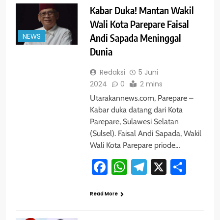
Kabar Duka! Mantan Wakil
Wali Kota Parepare Faisal
NEWS
Andi Sapada Meninggal
Dunia
Redaksi
5 Juni
2024
0
2 mins
Utarakannews.com, Parepare –
Kabar duka datang dari Kota
Parepare, Sulawesi Selatan
(Sulsel). Faisal Andi Sapada, Wakil
Wali Kota Parepare priode…
Facebook
WhatsApp
Telegram
X
Shar
Read More