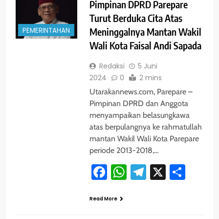
Pimpinan DPRD Parepare
Turut Berduka Cita Atas
PEMERINTAHAN
Meninggalnya Mantan Wakil
Wali Kota Faisal Andi Sapada
Redaksi
5 Juni
2024
0
2 mins
Utarakannews.com, Parepare –
Pimpinan DPRD dan Anggota
menyampaikan belasungkawa
atas berpulangnya ke rahmatullah
mantan Wakil Wali Kota Parepare
periode 2013-2018,…
Facebook
WhatsApp
Telegram
X
Shar
Read More