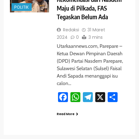
POLITIK
Maju di Pilkada, FAS
Tegaskan Belum Ada
Redaksi
31 Maret
2024
0
3 mins
Utarkaannews.com, Parepare –
Ketua Dewan Pimpinan Daerah
(DPD) Partai Nasdem Parepare,
Sulawesi Selatan (Sulsel) Faisal
Andi Sapada menanggapi isu
calon…
Facebook
WhatsApp
Telegram
X
Shar
Read More