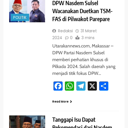
DPW Nasdem Sulsel
Wacanakan Duetkan TSM-
POLITIK
FAS di Pilwakot Parepare
Redaksi
31 Maret
2024
0
3 mins
Utarakannews.com, Makassar –
DPW Partai Nasdem Sulsel
memberi perhatian khusus di
Pilkada 2024. Salah daerah yang
menjadi titik fokus DPW…
Facebook
WhatsApp
Telegram
X
Shar
Read More
Tanggapi Isu Dapat
Rekomendasi dari Nasdem