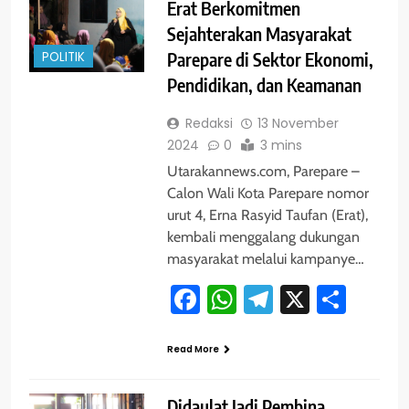
Erat Berkomitmen
Sejahterakan Masyarakat
POLITIK
Parepare di Sektor Ekonomi,
Pendidikan, dan Keamanan
Redaksi
13 November
2024
0
3 mins
Utarakannews.com, Parepare –
Calon Wali Kota Parepare nomor
urut 4, Erna Rasyid Taufan (Erat),
kembali menggalang dukungan
masyarakat melalui kampanye…
Facebook
WhatsApp
Telegram
X
Shar
Read More
Didaulat Jadi Pembina