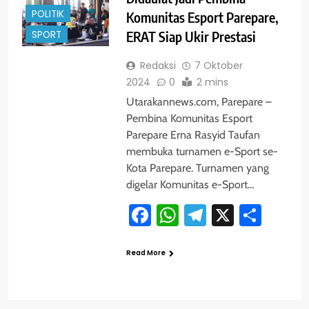
POLITIK
Komunitas Esport Parepare,
SPORT
ERAT Siap Ukir Prestasi
Redaksi
7 Oktober
2024
0
2 mins
Utarakannews.com, Parepare –
Pembina Komunitas Esport
Parepare Erna Rasyid Taufan
membuka turnamen e-Sport se-
Kota Parepare. Turnamen yang
digelar Komunitas e-Sport…
Facebook
WhatsApp
Telegram
X
Shar
Read More