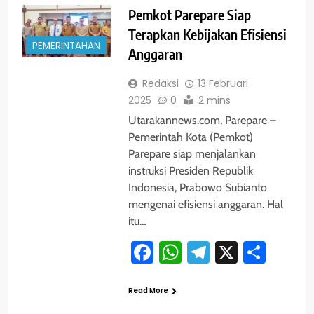
Pemkot Parepare Siap
Terapkan Kebijakan Efisiensi
PEMERINTAHAN
Anggaran
Redaksi
13 Februari
2025
0
2 mins
Utarakannews.com, Parepare –
Pemerintah Kota (Pemkot)
Parepare siap menjalankan
instruksi Presiden Republik
Indonesia, Prabowo Subianto
mengenai efisiensi anggaran. Hal
itu…
Facebook
WhatsApp
Telegram
X
Shar
Read More