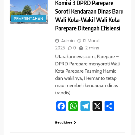
Komisi 3 DPRD Parepare
Soroti Kendaraan Dinas Baru
PEMERINTAHAN
Wali Kota-Wakil Wali Kota
Parepare Ditengah Efisiensi
Admin
12 Maret
2025
0
2 mins
Utarakannews.com, Parepare –
DPRD Parepare menyoroti Wali
Kota Parepare Tasming Hamid
dan wakilnya, Hermanto tetap
mau membeli kendaraan dinas
(randis)…
Facebook
WhatsApp
Telegram
X
Shar
Read More