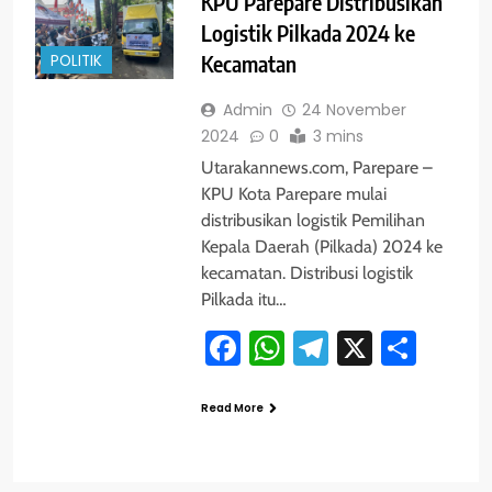
KPU Parepare Distribusikan
Logistik Pilkada 2024 ke
POLITIK
Kecamatan
Admin
24 November
2024
0
3 mins
Utarakannews.com, Parepare –
KPU Kota Parepare mulai
distribusikan logistik Pemilihan
Kepala Daerah (Pilkada) 2024 ke
kecamatan. Distribusi logistik
Pilkada itu…
Facebook
WhatsApp
Telegram
X
Shar
Read More