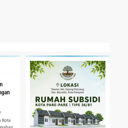
n
ngan
s
 Kota
yerahan