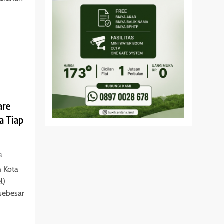
are
a Tiap
s
 Kota
l)
sebesar