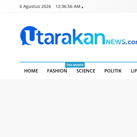
Skip
6 Agustus 2026
12:36:56 AM
to
content
Utarakannews.com
Terkini Dalam Genggaman
THIS MONTH
HOME
FASHION
SCIENCE
POLITIK
LI