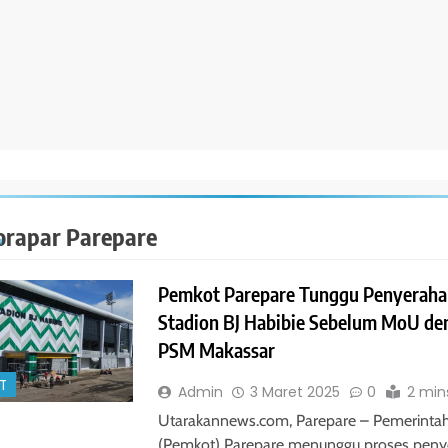
orapar Parepare
Pemkot Parepare Tunggu Penyeraha
Stadion BJ Habibie Sebelum MoU de
PSM Makassar
T
Admin
3 Maret 2025
0
2 min
Utarakannews.com, Parepare – Pemerintah
(Pemkot) Parepare menunggu proses pen