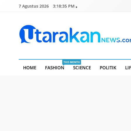
Skip
7 Agustus 2026
3:18:36 PM
to
content
Utarakannews.com
Terkini Dalam Genggaman
THIS MONTH
HOME
FASHION
SCIENCE
POLITIK
LI