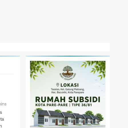
ins
s
ota
n