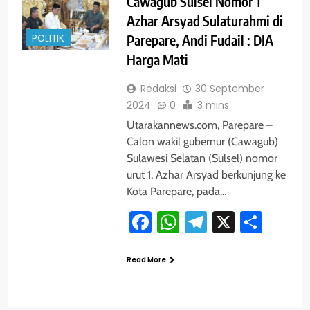
Cawagub Sulsel Nomor 1
Azhar Arsyad Sulaturahmi di
POLITIK
Parepare, Andi Fudail : DIA
Harga Mati
Redaksi
30 September
2024
0
3 mins
Utarakannews.com, Parepare –
Calon wakil gubernur (Cawagub)
Sulawesi Selatan (Sulsel) nomor
urut 1, Azhar Arsyad berkunjung ke
Kota Parepare, pada…
Facebook
WhatsApp
Telegram
X
Shar
Read More