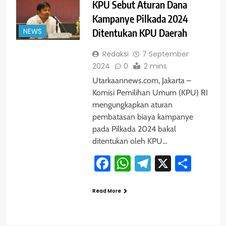
KPU Sebut Aturan Dana
Kampanye Pilkada 2024
NEWS
Ditentukan KPU Daerah
Redaksi
7 September
2024
0
2 mins
Utarkaannews.com, Jakarta –
Komisi Pemilihan Umum (KPU) RI
mengungkapkan aturan
pembatasan biaya kampanye
pada Pilkada 2024 bakal
ditentukan oleh KPU…
Facebook
WhatsApp
Telegram
X
Shar
Read More