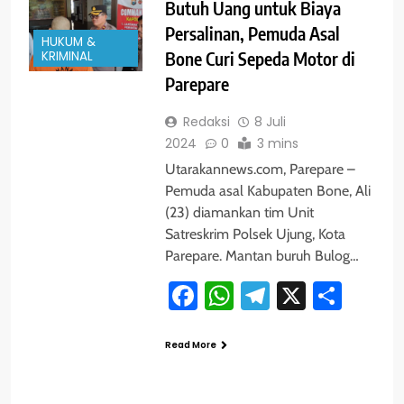
Butuh Uang untuk Biaya
Persalinan, Pemuda Asal
HUKUM &
KRIMINAL
Bone Curi Sepeda Motor di
Parepare
Redaksi
8 Juli
2024
0
3 mins
Utarakannews.com, Parepare –
Pemuda asal Kabupaten Bone, Ali
(23) diamankan tim Unit
Satreskrim Polsek Ujung, Kota
Parepare. Mantan buruh Bulog…
Facebook
WhatsApp
Telegram
X
Shar
Read More