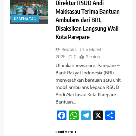
Direktur RSUD Andi
Makkasau Terima Bantuan
KESEHATAN
Ambulans dari BRI,
Disaksikan Langsung Wali
Kota Parepare
Redaksi
5 Maret
2025
0
2 mins
Utarakannews.com, Parepare –
Bank Rakyat Indonesia (BRI)
menyerahkan bantuan satu unit
mobil ambulans kepada RSUD
Andi Makkasau Kota Parepare.
Bantuan…
Facebook
WhatsApp
Telegram
X
Shar
Read More